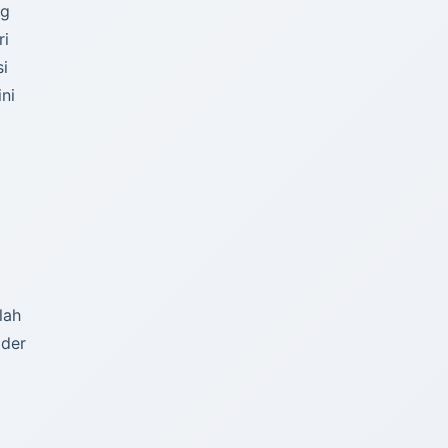
ng
ri
si
ni
lah
ider