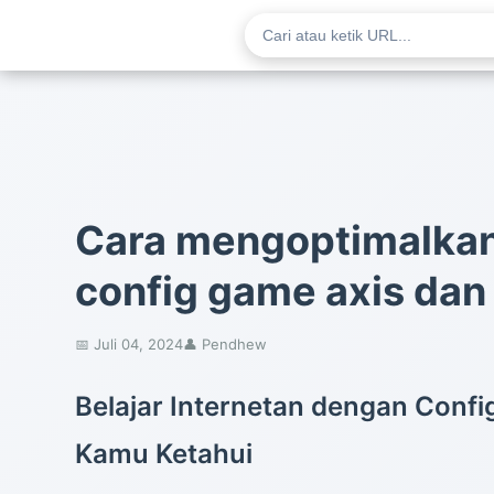
Cara mengoptimalkan
config game axis dan
📅 Juli 04, 2024
👤 Pendhew
Belajar Internetan dengan Confi
Kamu Ketahui