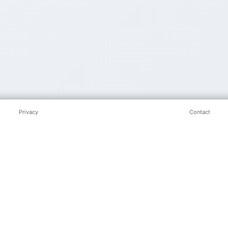
Privacy
Contact