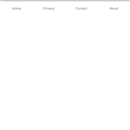
Home
Privacy
Contact
About
Popular Posts
© 2025 Nginpoin Blog. All rights reserved.
Powered by Blogger
📘
🐦
📷