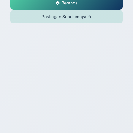
🏠 Beranda
Postingan Sebelumnya →