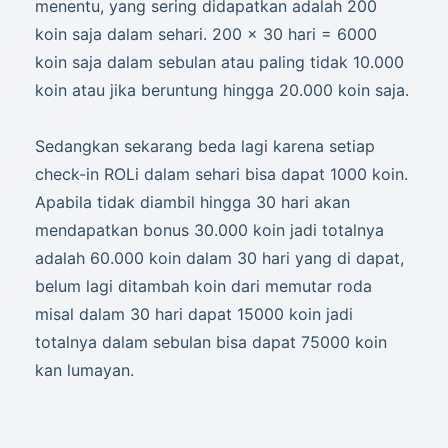
menentu, yang sering didapatkan adalah 200
koin saja dalam sehari. 200 x 30 hari = 6000
koin saja dalam sebulan atau paling tidak 10.000
koin atau jika beruntung hingga 20.000 koin saja.
Sedangkan sekarang beda lagi karena setiap
check-in ROLi dalam sehari bisa dapat 1000 koin.
Apabila tidak diambil hingga 30 hari akan
mendapatkan bonus 30.000 koin jadi totalnya
adalah 60.000 koin dalam 30 hari yang di dapat,
belum lagi ditambah koin dari memutar roda
misal dalam 30 hari dapat 15000 koin jadi
totalnya dalam sebulan bisa dapat 75000 koin
kan lumayan.