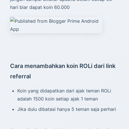
hari biar dapat koin 60.000
Cara menambahkan koin ROLi dari link
referral
Koin yang didapatkan dari ajak teman ROLi
adalah 1500 koin setiap ajak 1 teman
Jika dulu dibatasi hanya 5 teman saja perhari