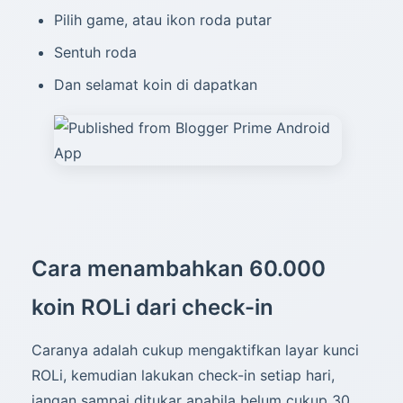
Pilih game, atau ikon roda putar
Sentuh roda
Dan selamat koin di dapatkan
Cara menambahkan 60.000
koin ROLi dari check-in
Caranya adalah cukup mengaktifkan layar kunci
ROLi, kemudian lakukan check-in setiap hari,
jangan sampai ditukar apabila belum cukup 30