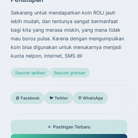
Sekarang untuk mendapatkan koin ROLi jauh
lebih mudah, dan tentunya sangat bermanfaat
bagi kita yang merasa miskin, yang mana tidak
mau boros pulsa. Karena dengan mengumpulkan
koin bisa digunakan untuk menukarnya menjadi
kuota nelpon, internet, SMS dll
Seputar aplikasi
Seputar gratisan
📘 Facebook
🐦 Twitter
💬 WhatsApp
← Postingan Terbaru