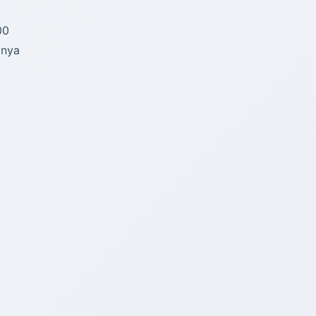
00
inya