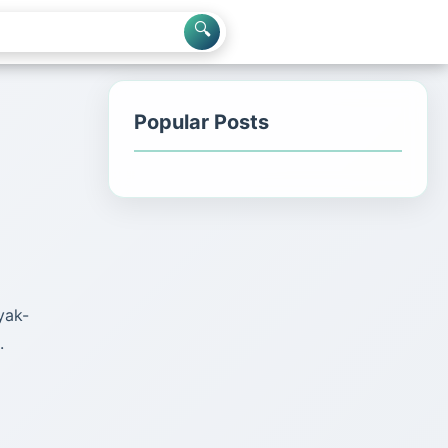
🔍
Popular Posts
yak-
.